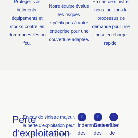
Protégez vos
En cas de sinistre,
Notre équipe évalue
bâtiments,
nous facilitons le
les risques
équipements et
processus de
spécifiques à votre
stocks contre les
demande pour une
entreprise pour une
dommages liés au
prise en charge
couverture adaptée.
feu.
rapide.
Perte
En cas de sinistre majeur,
la perte d’exploitation peut
Indemnisation
Couverture
Plan
d'exploitation
des
des
de
être aussi préoccupante