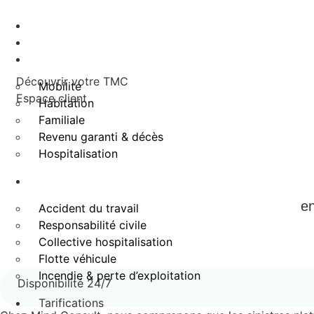
Accueil
Notre équipe
Particuliers
Découvrir votre TMC
Mobilité
Espace client
Habitation
Familiale
Revenu garanti & décès
Hospitalisation
Professionnels
en
Accident du travail
Responsabilité civile
Collective hospitalisation
Flotte véhicule
Incendie & perte d’exploitation
Disponibilité 24/7
Tarifications