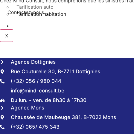
Chez Mind Consult, nous comprenons que les sinistres n'at
Tarification auto
Contactez-nous
Tarification habitation
Contact
X
Agence Dottignies
Rue Couturelle 30, B-7711 Dottignies.
(+32) 056 / 980 044
info@mind-consult.be
Du lun. - ven. de 8h30 à 17h30
Agence Mons
Chaussée de Maubeuge 381, B-7022 Mons
(+32) 065/ 475 343